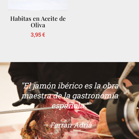
Habitas en Aceite de
Oliva
3,95
€
"El jamón ibérico es la obra
maestra de la gastronomía
española."
— Ferran Adrià